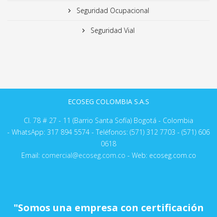
Seguridad Ocupacional
Seguridad Vial
ECOSEG COLOMBIA S.A.S
Cl. 78 # 27 - 11 (Barrio Santa Sofía) Bogotá - Colombia
- WhatsApp: 317 894 5574 - Teléfonos: (571) 312 7703 - (571) 606
0618
Email:
comercial@ecoseg.com.co
- Web: ecoseg.com.co
"Somos una empresa con certificación